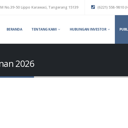
ok M No.39-50 Lippo Karawaci, Tangerang 15139
(6221) 558-9810 (
BERANDA
TENTANG KAMI
HUBUNGAN INVESTOR
PUBL
nan 2026
n Keuangan 30 Juni 2026
Agenda & Tata Tertib RUPS
Tahunan 2026