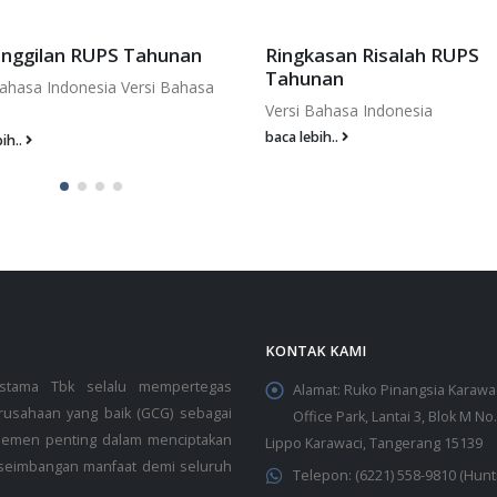
nggilan RUPS Tahunan
Ringkasan Risalah RUPS
Tahunan
Bahasa Indonesia Versi Bahasa
Versi Bahasa Indonesia
baca lebih..
ih..
KONTAK KAMI
estama Tbk selalu mempertegas
Alamat:
Ruko Pinangsia Karawa
rusahaan yang baik (GCG) sebagai
Office Park, Lantai 3, Blok M No
 elemen penting dalam menciptakan
Lippo Karawaci, Tangerang 15139
seimbangan manfaat demi seluruh
Telepon:
(6221) 558-9810 (Hunt