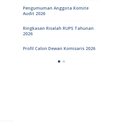
Pengumuman Anggota Komite
026
Audit 2026
Surat Kuasa
2026
Ringkasan Risalah RUPS Tahunan
Pemanggila
2026
2026
Laporan Keu
Profil Calon Dewan Komisaris 2026