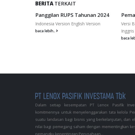
BERITA
TERKAIT
ahan
Panggilan RUPS Tahunan 2024
Pema
Telepon
Indonesia Version English Version
Versi 
ersi Bahasa
Inggris
baca lebih..
baca leb
Dalam setiap kesempatan PT Lenox Pasifik Inv
komitmennya untuk menyelenggarakan tata kelola Pe
suatu landasan bagi bisnis yang berkelanjutan, dan
nilai bagi pemegang saham dengan mementingkan ke
pemangku kepentingan Perusahaan...