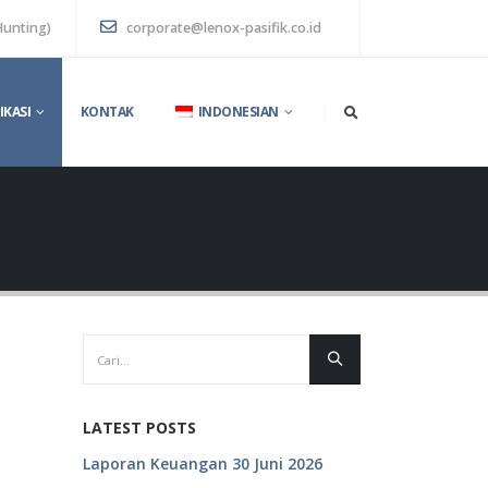
Hunting)
corporate@lenox-pasifik.co.id
IKASI
KONTAK
INDONESIAN
LATEST POSTS
Laporan Keuangan 30 Juni 2026
Agenda & Ta
Tahunan 20