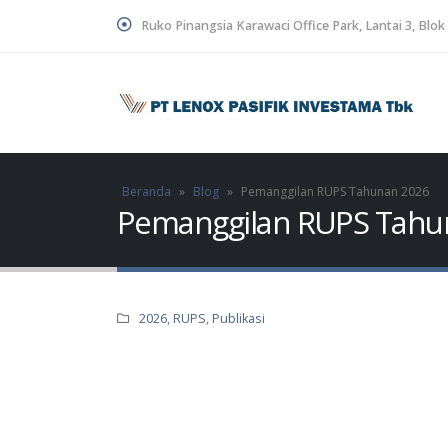
Ruko Pinangsia Karawaci Office Park, Lantai 3, Bl
Beranda
»
Blog
»
Pemanggilan RUPS Tahunan 2026
Pemanggilan RUPS Tahu
2026
,
RUPS
,
Publikasi
Lapora