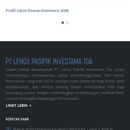
Profil Calon Dewan Komisaris 2026
Dalam setiap kesempatan PT Lenox Pasifik Investama Tbk selalu
mempertegas komitmennya untuk menyelenggarakan tata kelola
Perusahaan yang baik (GCG) sebagai suatu landasan bagi bisnis yang
berkelanjutan, dan elemen penting dalam menciptakan nilai bagi
pemegang saham dengan mementingkan keseimbangan manfaat demi
seluruh pemangku kepentingan Perusahaan...
LIHAT LEBIH
KONTAK KAMI
Alamat:
Ruko Pinangsia Karawaci Office Park, Lantai 3, Blok M