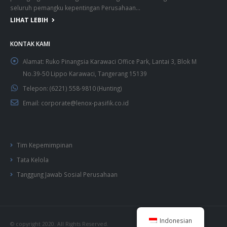
pemegang saham dengan mementingkan keseimbangan manfaat demi
seluruh pemangku kepentingan Perusahaan...
LIHAT LEBIH
KONTAK KAMI
Alamat:
Ruko Pinangsia Karawaci Office Park, Lantai 3, Blok M
No.39-50 Lippo Karawaci, Tangerang 15139
Telepon:
(6221) 558-9810 (Hunting)
Email:
corporate@lenox-pasifik.co.id
Tim Kepemimpinan
Tata Kelola
Tanggung Jawab Sosial Perusahaan
Indonesian