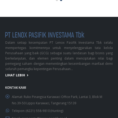
Dalam setiap kesempatan PT Lenox Pasifik Investama Tbk selalu
mempertegas komitmennya untuk menyelenggarakan tata kelola
Perusahaan yang baik (GCG) sebagai suatu landasan bagi bisnis yang
berkelanjutan, dan elemen penting dalam menciptakan nilai bagi
pemegang saham dengan mementingkan keseimbangan manfaat demi
seluruh pemangku kepentingan Perusahaan...
LIHAT LEBIH
KONTAK KAMI
Alamat:
Ruko Pinangsia Karawaci Office Park, Lantai 3, Blok M
No.39-50 Lippo Karawaci, Tangerang 15139
Telepon:
(6221) 558-9810 (Hunting)